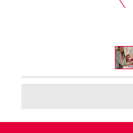
e Wahlurne und Stimmabgabe im Wahllokal