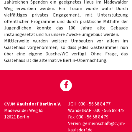
zahlreichen Spenden ein geeignetes Haus im Mädewalder
Weg erworben werden. Ein Traum wurde wahr! Durch
vielfältiges privates Engagement, mit Unterstützung
öffentlicher Programme und durch praktische Mithilfe der
Jugendlichen konnte das 100 Jahre alte Gebäude
instandgesetzt und für unsere Zwecke umgebaut werden.
Mittlerweile wurden weitere Umbauten vor allem im
Gästehaus vorgenommen, so dass jedes Gästezimmer nun
über eine eigene Dusche/WC verfügt. Ohne Frage, das
Gästehaus ist die alternative Berlin-Übernachtung.
CVJM Kaulsdorf Berlin e.V.
JGH: 030 - 56 58 84 77
Mädewalder Weg 65
WandelBAR: 030 - 565 88 478
12621 Berlin
Fax: 030 - 56 58 84 79
Verein:
g
emeinschaft@cvjm-
kaulsdorf.de