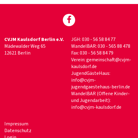
CVJM Kaulsdorf Berlin e.V.
JGH: 030 - 56 58 84 77
Mädewalder Weg 65
WandelBAR: 030 - 565 88 478
12621 Berlin
Fax: 030 - 56 58 84 79
Verein:
g
emeinschaft@cvjm-
kaulsdorf.de
JugendGästeHaus:
info@cvjm-
jugendgaestehaus-berlin.de
WandelBAR (Offene Kinder-
und Jugendarbeit):
info@cvjm-kaulsdorf.de
Impressum
Datenschutz
Login